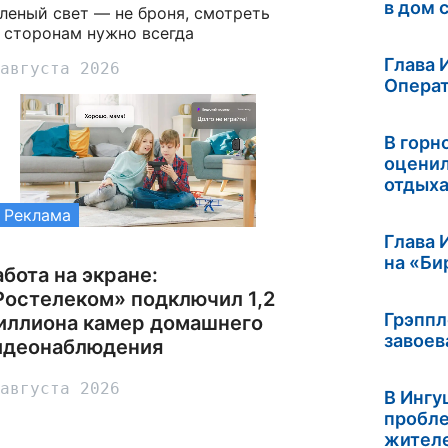
в дом 
леный свет — не броня, смотреть
 сторонам нужно всегда
Глава 
августа 2026
Операт
В горн
оценил
отдых
Реклама
Глава 
на «Би
абота на экране:
Ростелеком» подключил 1,2
Грэппл
иллиона камер домашнего
завоев
идеонаблюдения
августа 2026
В Инг
пробле
жител