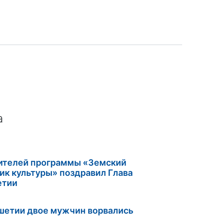
а
ителей программы «Земский
ик культуры» поздравил Глава
етии
шетии двое мужчин ворвались