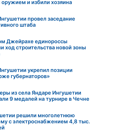
с оружием и избили хозяина
Ингушетии провел заседание
ивного штаба
ом Джейрахе единороссы
и ход строительства новой зоны
а
Ингушетии укрепил позиции
рже губернаторов»
еры из села Яндаре Ингушетии
али 9 медалей на турнире в Чечне
ушетии решили многолетнюю
му с электроснабжением 4,8 тыс.
ей