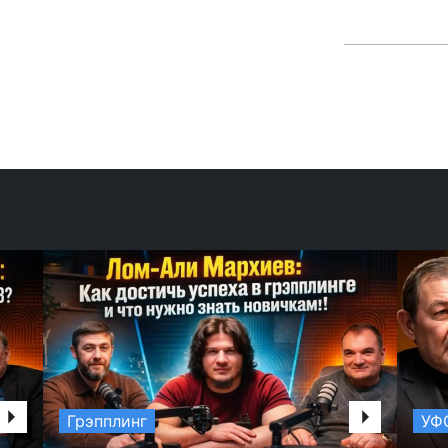
Грэпплинг
УФ