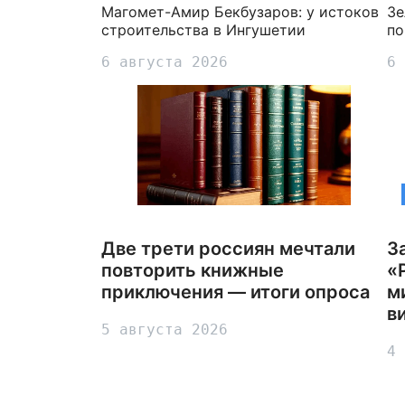
Магомет-Амир Бекбузаров: у истоков
Зе
строительства в Ингушетии
по
6 августа 2026
6 
Две трети россиян мечтали
З
повторить книжные
«
приключения — итоги опроса
м
в
5 августа 2026
4 