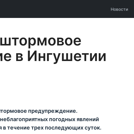
Новости
Основн
навига
 штормовое
е в Ингушетии
штормовое предупреждение.
 неблагоприятных погодных явлений
ся в течение трех последующих суток.