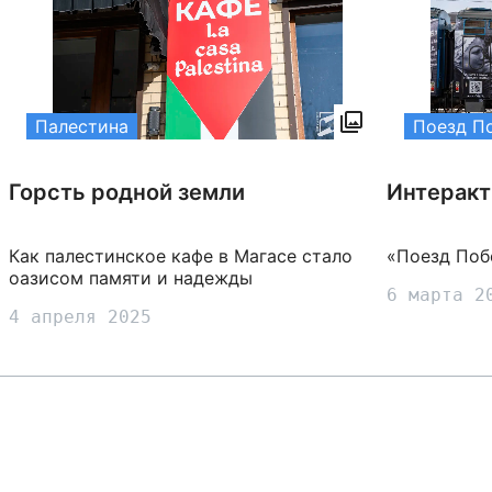
Палестина
Поезд П
Горсть родной земли
Интеракт
Как палестинское кафе в Магасе стало
«Поезд Поб
оазисом памяти и надежды
6 марта 2
4 апреля 2025