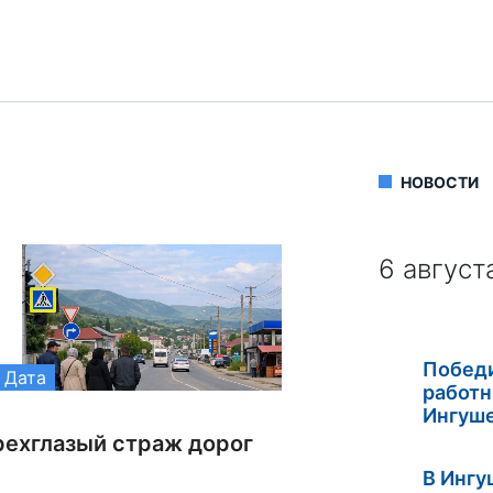
НОВОСТИ
6 август
Побед
Дата
работн
Ингуш
рехглазый страж дорог
В Ингу