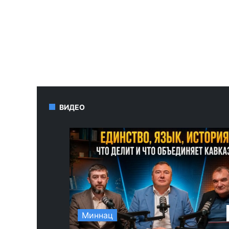
ВИДЕО
Миннац