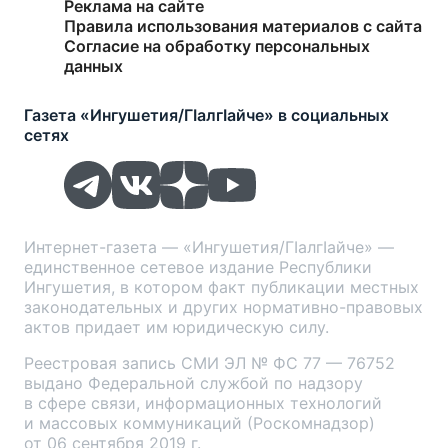
Подвал
Реклама на сайте
Правила использования материалов с сайта
меню
Согласие на обработку персональных
данных
Газета «Ингушетия/ГIалгIайче» в социальных
сетях
Интернет-газета — «Ингушетия/ГIалгIайче» —
единственное сетевое издание Республики
Ингушетия, в котором факт публикации местных
законодательных и других нормативно-правовых
актов придает им юридическую силу.
Реестровая запись СМИ ЭЛ № ФС 77 — 76752
выдано Федеральной службой по надзору
в сфере связи, информационных технологий
и массовых коммуникаций (Роскомнадзор)
от 06 сентября 2019 г.