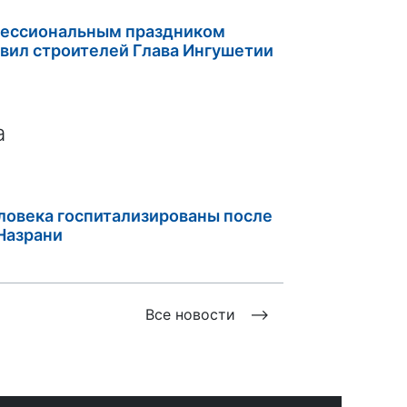
фессиональным праздником
вил строителей Глава Ингушетии
а
ловека госпитализированы после
Назрани
Все новости