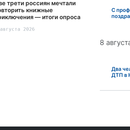
ве трети россиян мечтали
овторить книжные
С про
поздра
риключения — итоги опроса
августа 2026
8 август
Два че
ДТП в 