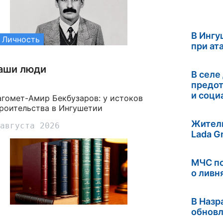
В Ингу
Личность
при ат
аши люди
В селе
предот
и соци
гомет-Амир Бекбузаров: у истоков
роительства в Ингушетии
Житель
августа 2026
Lada G
МЧС п
о ливн
В Назр
обнов