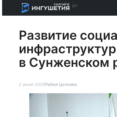
Развитие соци
инфраструктур
в Сунженском 
2 июня 2026
Рабия Цолоева