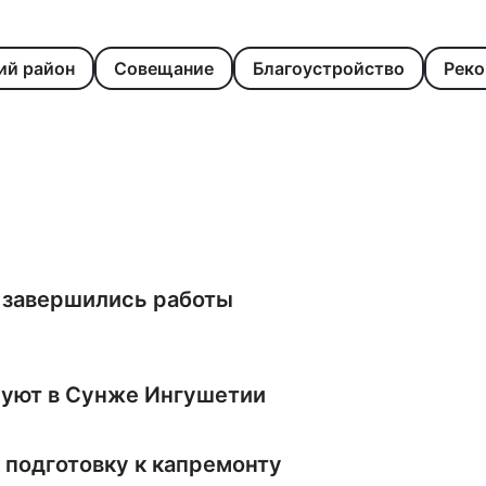
ий район
Совещание
Благоустройство
Реко
 завершились работы
руют в Сунже Ингушетии
 подготовку к капремонту