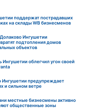
шетии поддержат пострадавших
аках на склады WB бизнесменов
 Долаково Ингушетии
вратят подтопления домов
альных объектов
 Ингушетии облегчил угон своей
ranta
о Ингушетии предупреждает
ях и сильном ветре
ани местные бизнесмены активно
ляют общественные зоны