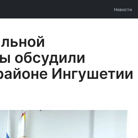
Новости
Основн
навига
альной
ы обсудили
районе Ингушетии